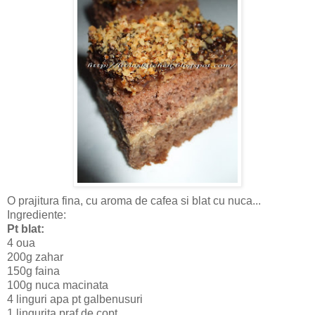
O prajitura fina, cu aroma de cafea si blat cu nuca...
Ingrediente:
Pt blat:
4 oua
200g zahar
150g faina
100g nuca macinata
4 linguri apa pt galbenusuri
1 lingurita praf de copt