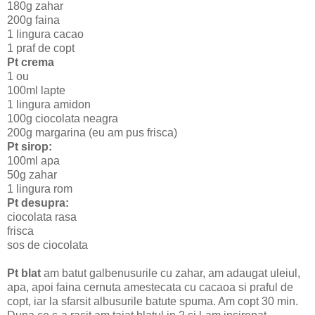
180g zahar
200g faina
1 lingura cacao
1 praf de copt
Pt crema
1 ou
100ml lapte
1 lingura amidon
100g ciocolata neagra
200g margarina (eu am pus frisca)
Pt sirop:
100ml apa
50g zahar
1 lingura rom
Pt desupra:
ciocolata rasa
frisca
sos de ciocolata
Pt blat
am batut galbenusurile cu zahar, am adaugat uleiul,
apa, apoi faina cernuta amestecata cu cacaoa si praful de
copt, iar la sfarsit albusurile batute spuma. Am copt 30 min.