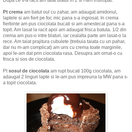
Dupa ce s-a racit am taiat blatul in 2 si l-am insiropat.
Pt crema
am batut oul cu zahar, am adaugat amidonul,
laptele si am fiert pe foc mic pana s-a ingrosat. In crema
fierbinte am pus ciocolata bucati si am amestecat pana s-a
topit. Am lasat la racit apoi am adaugat frisca batuta. 1/2 din
crema am pus-o intre blaturi, iar cealalta parte am lasat-o la
rece. Am taiat prajitura cubulete (trebuia taiata cu un pahar,
dar nu m-am complicat) am uns cu crema toate marginile,
apoi le-am dat prin ciocolata rasa. Desupra am ornat-o cu
frisca si sos de ciocolata.
Pt
sosul de ciocolata
am rupt bucati 100g ciocolata, am
adaugat 2 linguri lapte si le-am pus impreuna la MW pana s-
a topit ciocolata.