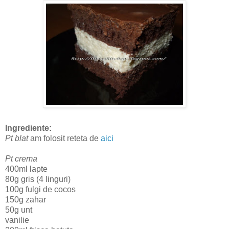
Ingrediente:
Pt blat
am folosit reteta de
aici
Pt crema
400ml lapte
80g gris (4 linguri)
100g fulgi de cocos
150g zahar
50g unt
vanilie