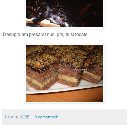
Desupra am presarat nuci prajite si tocate.
Livia
la
16:55
8 comentarii: