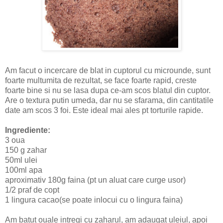
Am facut o incercare de blat in cuptorul cu microunde, sunt
foarte multumita de rezultat, se face foarte rapid, creste
foarte bine si nu se lasa dupa ce-am scos blatul din cuptor.
Are o textura putin umeda, dar nu se sfarama, din cantitatile
date am scos 3 foi. Este ideal mai ales pt torturile rapide.
Ingrediente:
3 oua
150 g zahar
50ml ulei
100ml apa
aproximativ 180g faina (pt un aluat care curge usor)
1/2 praf de copt
1 lingura cacao(se poate inlocui cu o lingura faina)
Am batut ouale intregi cu zaharul, am adaugat uleiul, apoi