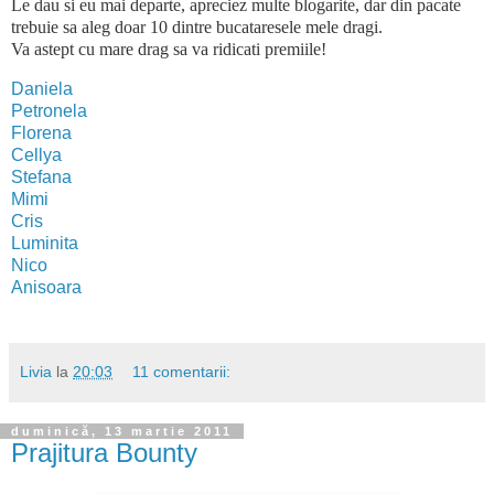
Le dau si eu mai departe, apreciez multe blogarite, dar din pacate
trebuie sa aleg doar 10 dintre bucataresele mele dragi.
Va astept cu mare drag sa va ridicati premiile!
Daniela
Petronela
Florena
Cellya
Stefana
Mimi
Cris
Luminita
Nico
Anisoara
Livia
la
20:03
11 comentarii:
duminică, 13 martie 2011
Prajitura Bounty