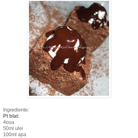
Ingrediente:
Pt blat:
4oua
50ml ulei
100ml apa