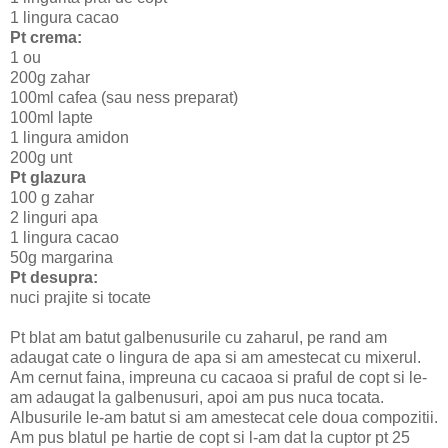
1 lingura cacao
Pt crema:
1 ou
200g zahar
100ml cafea (sau ness preparat)
100ml lapte
1 lingura amidon
200g unt
Pt glazura
100 g zahar
2 linguri apa
1 lingura cacao
50g margarina
Pt desupra:
nuci prajite si tocate
Pt blat am batut galbenusurile cu zaharul, pe rand am
adaugat cate o lingura de apa si am amestecat cu mixerul.
Am cernut faina, impreuna cu cacaoa si praful de copt si le-
am adaugat la galbenusuri, apoi am pus nuca tocata.
Albusurile le-am batut si am amestecat cele doua compozitii.
Am pus blatul pe hartie de copt si l-am dat la cuptor pt 25