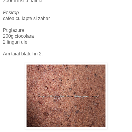
200ml frisca batuta
Pt sirop
cafea cu lapte si zahar
Pt glazura
200g ciocolara
2 linguri ulei
Am taiat blatul in 2.